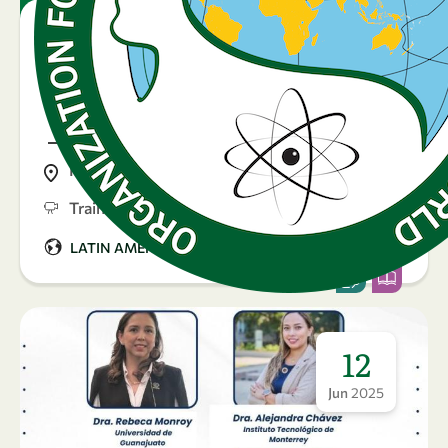
25 September 2025
Día de la mujer
hondureña
Honduras
Training
|
LATIN AMERICA & CARIBBEAN
Argentina
12
Jun
2025