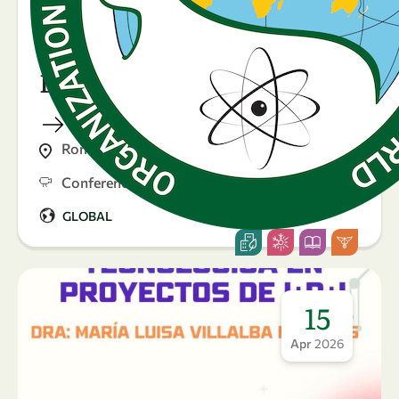
Sustaining knowledge
during crises: Gender and
Displacement in Science
Rome, Italy
Conference
GLOBAL
15
Apr
2026