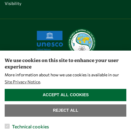
Visibility
We use cookies on this site to enhance your user
experience
Let's talk
More information about how we use cookies is available in our
Site Privacy Notice
.
owsd@owsd.net
WITHDRAW CONSENT
+39 040 2240-626
ACCEPT ALL COOKIES
Find us
REJECT ALL
OWSD Secretariat
Technical cookies
ICTP Campus