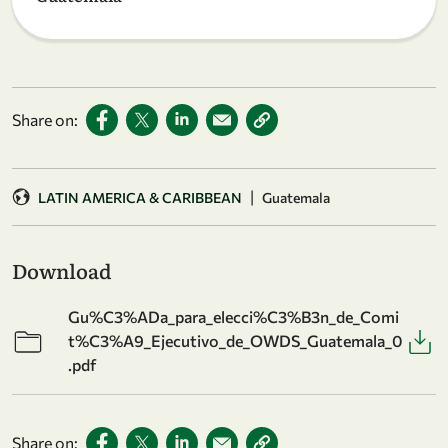
Share on:
|
LATIN AMERICA & CARIBBEAN
Guatemala
Download
Gu%C3%ADa_para_elecci%C3%B3n_de_Comi
t%C3%A9_Ejecutivo_de_OWDS_Guatemala_0
.pdf
Share on: