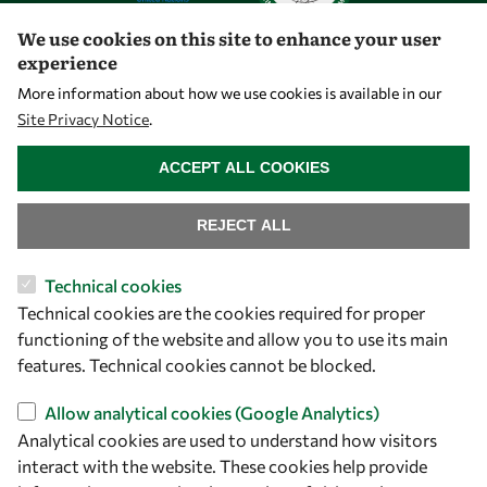
We use cookies on this site to enhance your user
experience
Let's talk
More information about how we use cookies is available in our
Site Privacy Notice
.
owsd@owsd.net
WITHDRAW CONSENT
+39 040 2240-626
ACCEPT ALL COOKIES
Find us
REJECT ALL
OWSD Secretariat
Technical cookies
ICTP Campus
Technical cookies are the cookies required for proper
Strada Costiera 11
functioning of the website and allow you to use its main
34151 Trieste
features. Technical cookies cannot be blocked.
Italy
Allow analytical cookies (Google Analytics)
Analytical cookies are used to understand how visitors
Follow us
interact with the website. These cookies help provide