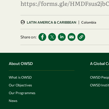
https://forms.gle/HMDFsus2jb
|
LATIN AMERICA & CARIBBEAN
Colombia
Share on:
About OWSD
A Global 
What is OWSD
OWSD Peop
Our Objectives
OWSD Instit
Our Programmes
News