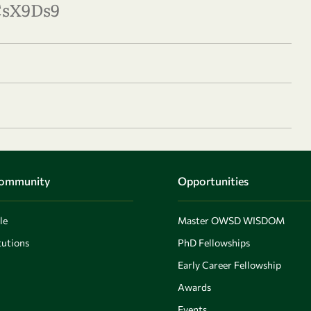
CsX9Ds9
Community
Opportunities
le
Master OWSD WISDOM
utions
PhD Fellowships
Early Career Fellowship
Awards
Events