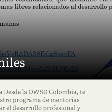
niles
a Desde la OWSD Colombia, te
estro programa de mentorías
r el desarrollo profesional y