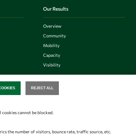
Our Results
Overview
Community
Mobility
Capacity
Visibility
COOKIES
REJECT ALL
SENT
Follow us
al cookies cannot be blocked.
s the number of visitors, bounce rate, traffic source, etc.