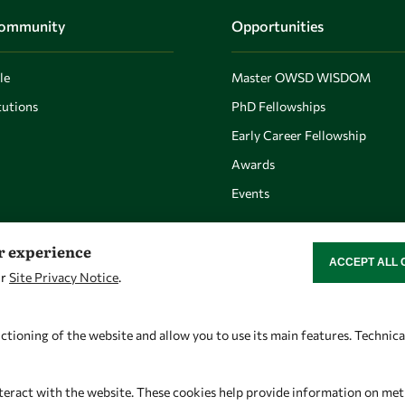
Community
Opportunities
le
Master OWSD WISDOM
utions
PhD Fellowships
Early Career Fellowship
Awards
Events
er experience
ACCEPT ALL 
WITHDRAW CON
ur
Site Privacy Notice
.
Let's talk
Find us
owsd@owsd.net
OWSD Secretariat
ctioning of the website and allow you to use its main features. Technic
+39 040 2240-626
ICTP Campus
Strada Costiera 11
teract with the website. These cookies help provide information on metric
34151 Trieste