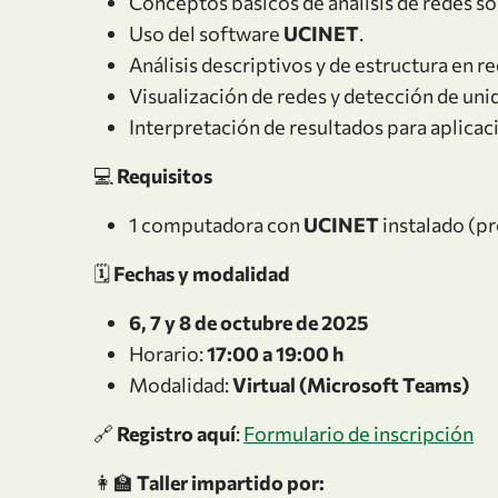
Conceptos básicos de análisis de redes so
Uso del software
UCINET
.
Análisis descriptivos y de estructura en re
Visualización de redes y detección de uni
Interpretación de resultados para aplicac
💻
Requisitos
1 computadora con
UCINET
instalado (pr
🗓️
Fechas y modalidad
6, 7 y 8 de octubre de 2025
Horario:
17:00 a 19:00 h
Modalidad:
Virtual (Microsoft Teams)
🔗
Registro aquí
:
Formulario de inscripción
👩‍🏫
Taller impartido por: