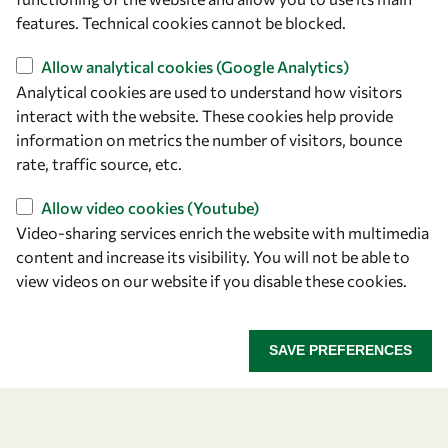
Our Results
features. Technical cookies cannot be blocked.
Allow analytical cookies (Google Analytics)
Overview
Analytical cookies are used to understand how visitors
Community
interact with the website. These cookies help provide
Mobility
information on metrics the number of visitors, bounce
rate, traffic source, etc.
Capacity
Visibility
Allow video cookies (Youtube)
Video-sharing services enrich the website with multimedia
content and increase its visibility. You will not be able to
view videos on our website if you disable these cookies.
SAVE PREFERENCES
Let's talk