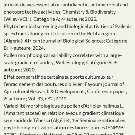
africana leaves essential oil: antidiabetic, antimicrobial and
photoprotective activities; Chemistry & Biodiversity
(Wiley-VCH); Catégorie A; 4ᵉ auteure; 2025.
Phytochemical screening and biological activities of Pallenis
sp. extracts during fructification in the Betita region
(Algeria); African Journal of Biological Sciences; Catégorie
B; 1ʳᵉ auteure; 2024.
Pollen morphological variability correlates with a large-
scale gradient of aridity; Web Ecology; Catégorie B; 3ᵉ
auteure ; 2020.
Effet comparatif de certains supports culturaux sur
l’enracinement des boutures d’olivier ; Fayoum Journal of
Agricultural Research & Development ; Conference paper ;
2ᵉ auteure ; Vol. 33, n°2 ; 2019.
Variabilité morphologique du pollen d’Atriplex halimus L.
(Amaranthaceae) en relation avec un gradient climatique
semi-aride de Tébessa (Algérie) ; 1er Séminaire national en
phytobiologie et valorisation des bioressources (SNPVB-
2025) ; Séminaire ; National ; les 26 et 27 novembre 2025,