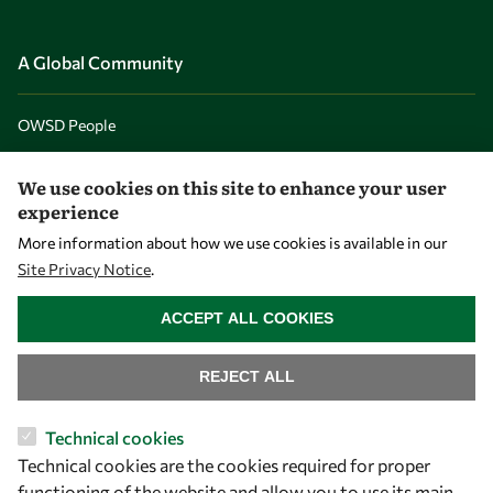
A Global Community
OWSD People
OWSD Institutions
We use cookies on this site to enhance your user
experience
Opportunities
More information about how we use cookies is available in our
Site Privacy Notice
.
Master OWSD WISDOM
WITHDRAW CONSENT
ACCEPT ALL COOKIES
PhD Fellowships
Early Career Fellowship
REJECT ALL
Awards
Events
Technical cookies
Technical cookies are the cookies required for proper
functioning of the website and allow you to use its main