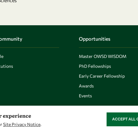
Sciences
Community
Opportunities
le
Master OWSD WISDOM
utions
PhD Fellowships
Early Career Fellowship
Awards
Events
er experience
ACCEPT ALL 
WITHDRAW CON
ur
Site Privacy Notice
.
Let's talk
Find us