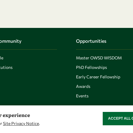
Community
Opportunities
le
Master OWSD WISDOM
utions
PhD Fellowships
Early Career Fellowship
Awards
Events
er experience
ACCEPT ALL 
WITHDRAW CON
ur
Site Privacy Notice
.
Let's talk
Find us