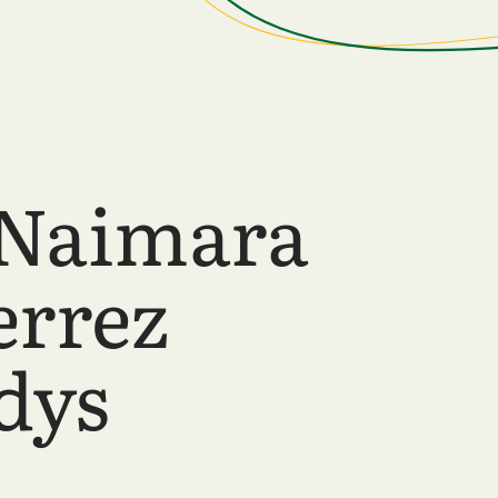
 Naimara
errez
dys