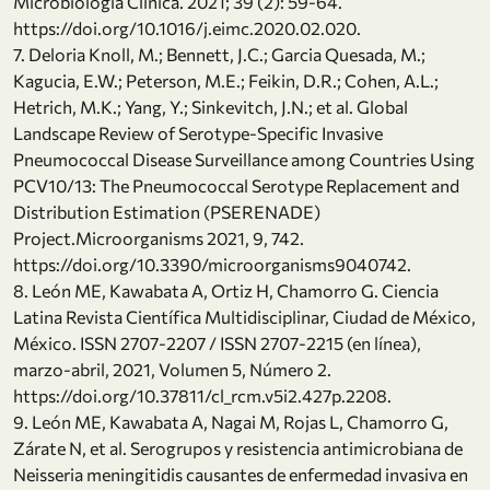
Microbiología Clínica. 2021; 39 (2): 59-64.
https://doi.org/10.1016/j.eimc.2020.02.020.
7. Deloria Knoll, M.; Bennett, J.C.; Garcia Quesada, M.;
Kagucia, E.W.; Peterson, M.E.; Feikin, D.R.; Cohen, A.L.;
Hetrich, M.K.; Yang, Y.; Sinkevitch, J.N.; et al. Global
Landscape Review of Serotype-Specific Invasive
Pneumococcal Disease Surveillance among Countries Using
PCV10/13: The Pneumococcal Serotype Replacement and
Distribution Estimation (PSERENADE)
Project.Microorganisms 2021, 9, 742.
https://doi.org/10.3390/microorganisms9040742.
8. León ME, Kawabata A, Ortiz H, Chamorro G. Ciencia
Latina Revista Científica Multidisciplinar, Ciudad de México,
México. ISSN 2707-2207 / ISSN 2707-2215 (en línea),
marzo-abril, 2021, Volumen 5, Número 2.
https://doi.org/10.37811/cl_rcm.v5i2.427p.2208.
9. León ME, Kawabata A, Nagai M, Rojas L, Chamorro G,
Zárate N, et al. Serogrupos y resistencia antimicrobiana de
Neisseria meningitidis causantes de enfermedad invasiva en