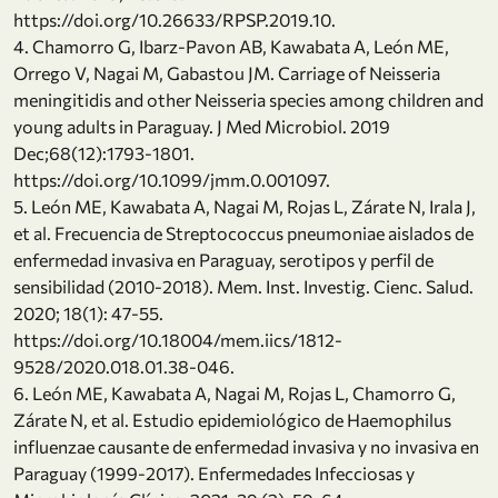
https://doi.org/10.26633/RPSP.2019.10.
4. Chamorro G, Ibarz-Pavon AB, Kawabata A, León ME,
Orrego V, Nagai M, Gabastou JM. Carriage of Neisseria
meningitidis and other Neisseria species among children and
young adults in Paraguay. J Med Microbiol. 2019
Dec;68(12):1793-1801.
https://doi.org/10.1099/jmm.0.001097.
5. León ME, Kawabata A, Nagai M, Rojas L, Zárate N, Irala J,
et al. Frecuencia de Streptococcus pneumoniae aislados de
enfermedad invasiva en Paraguay, serotipos y perfil de
sensibilidad (2010-2018). Mem. Inst. Investig. Cienc. Salud.
2020; 18(1): 47-55.
https://doi.org/10.18004/mem.iics/1812-
9528/2020.018.01.38-046.
6. León ME, Kawabata A, Nagai M, Rojas L, Chamorro G,
Zárate N, et al. Estudio epidemiológico de Haemophilus
influenzae causante de enfermedad invasiva y no invasiva en
Paraguay (1999-2017). Enfermedades Infecciosas y