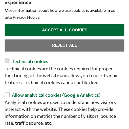
experience
Awards
More information about how we use cookies is available in our
Events
Site Privacy Notice
.
WITHDRAW CONSENT
ACCEPT ALL COOKIES
Our Results
REJECT ALL
Overview
Community
Technical cookies
Technical cookies are the cookies required for proper
Mobility
functioning of the website and allow you to use its main
Capacity
features. Technical cookies cannot be blocked.
Visibility
Allow analytical cookies (Google Analytics)
Analytical cookies are used to understand how visitors
interact with the website. These cookies help provide
information on metrics the number of visitors, bounce
rate, traffic source, etc.