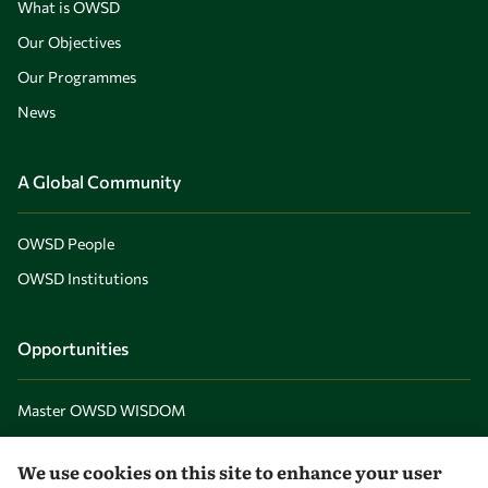
What is OWSD
Our Objectives
Our Programmes
News
A Global Community
OWSD People
OWSD Institutions
Opportunities
Master OWSD WISDOM
PhD Fellowships
We use cookies on this site to enhance your user
Early Career Fellowship