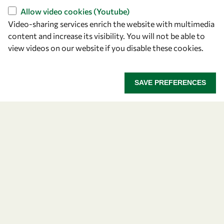
Allow video cookies (Youtube)
Video-sharing services enrich the website with multimedia
content and increase its visibility. You will not be able to
view videos on our website if you disable these cookies.
Let's talk
owsd@owsd.net
SAVE PREFERENCES
+39 040 2240-626
Find us
OWSD Secretariat
ICTP Campus
Strada Costiera 11
34151 Trieste
Italy
Follow us