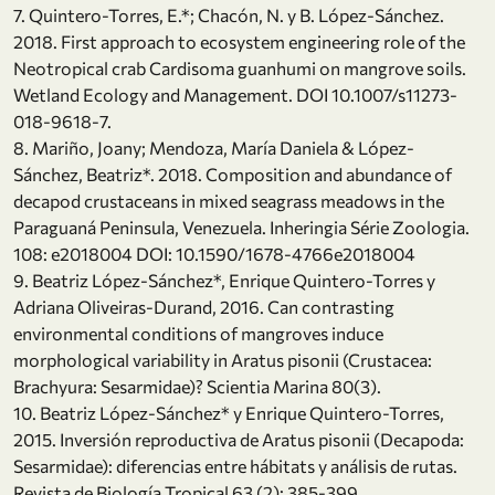
7. Quintero-Torres, E.*; Chacón, N. y B. López-Sánchez.
2018. First approach to ecosystem engineering role of the
Neotropical crab Cardisoma guanhumi on mangrove soils.
Wetland Ecology and Management. DOI 10.1007/s11273-
018-9618-7.
8. Mariño, Joany; Mendoza, María Daniela & López-
Sánchez, Beatriz*. 2018. Composition and abundance of
decapod crustaceans in mixed seagrass meadows in the
Paraguaná Peninsula, Venezuela. Inheringia Série Zoologia.
108: e2018004 DOI: 10.1590/1678-4766e2018004
9. Beatriz López-Sánchez*, Enrique Quintero-Torres y
Adriana Oliveiras-Durand, 2016. Can contrasting
environmental conditions of mangroves induce
morphological variability in Aratus pisonii (Crustacea:
Brachyura: Sesarmidae)? Scientia Marina 80(3).
10. Beatriz López-Sánchez* y Enrique Quintero-Torres,
2015. Inversión reproductiva de Aratus pisonii (Decapoda:
Sesarmidae): diferencias entre hábitats y análisis de rutas.
Revista de Biología Tropical 63 (2): 385-399.