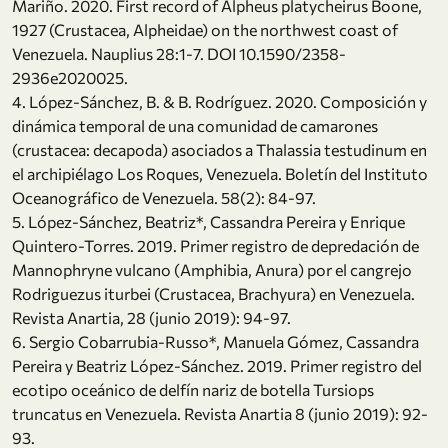
Mariño. 2020. First record of Alpheus platycheirus Boone,
1927 (Crustacea, Alpheidae) on the northwest coast of
Venezuela. Nauplius 28:1-7. DOI 10.1590/2358-
2936e2020025.
4. López-Sánchez, B. & B. Rodríguez. 2020. Composición y
dinámica temporal de una comunidad de camarones
(crustacea: decapoda) asociados a Thalassia testudinum en
el archipiélago Los Roques, Venezuela. Boletín del Instituto
Oceanográfico de Venezuela. 58(2): 84-97.
5. López-Sánchez, Beatriz*, Cassandra Pereira y Enrique
Quintero-Torres. 2019. Primer registro de depredación de
Mannophryne vulcano (Amphibia, Anura) por el cangrejo
Rodriguezus iturbei (Crustacea, Brachyura) en Venezuela.
Revista Anartia, 28 (junio 2019): 94-97.
6. Sergio Cobarrubia-Russo*, Manuela Gómez, Cassandra
Pereira y Beatriz López-Sánchez. 2019. Primer registro del
ecotipo oceánico de delfín nariz de botella Tursiops
truncatus en Venezuela. Revista Anartia 8 (junio 2019): 92-
93.