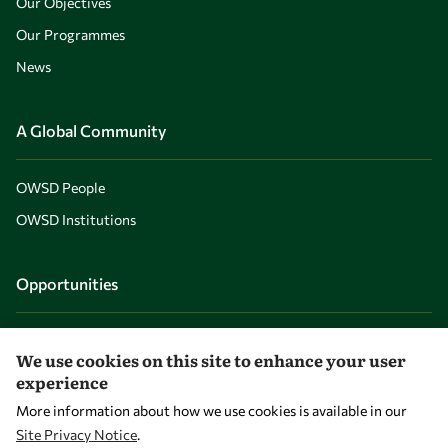
Our Objectives
Our Programmes
News
A Global Community
OWSD People
OWSD Institutions
Opportunities
Master OWSD WISDOM
We use cookies on this site to enhance your user
PhD Fellowships
experience
Early Career Fellowship
More information about how we use cookies is available in our
Site Privacy Notice
.
Awards