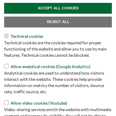
WITHDRAW CONSENT
Events
ACCEPT ALL COOKIES
Our Results
REJECT ALL
Technical cookies
Overview
Technical cookies are the cookies required for proper
Community
functioning of the website and allow you to use its main
Mobility
features. Technical cookies cannot be blocked.
Capacity
Allow analytical cookies (Google Analytics)
Visibility
Analytical cookies are used to understand how visitors
interact with the website. These cookies help provide
information on metrics the number of visitors, bounce
rate, traffic source, etc.
Allow video cookies (Youtube)
Video-sharing services enrich the website with multimedia
content and increase its visibility. You will not be able to