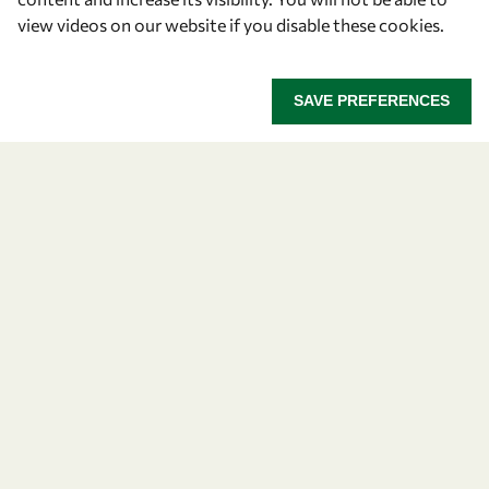
view videos on our website if you disable these cookies.
Let's talk
SAVE PREFERENCES
owsd@owsd.net
+39 040 2240-626
Find us
OWSD Secretariat
ICTP Campus
Strada Costiera 11
34151 Trieste
Italy
Follow us