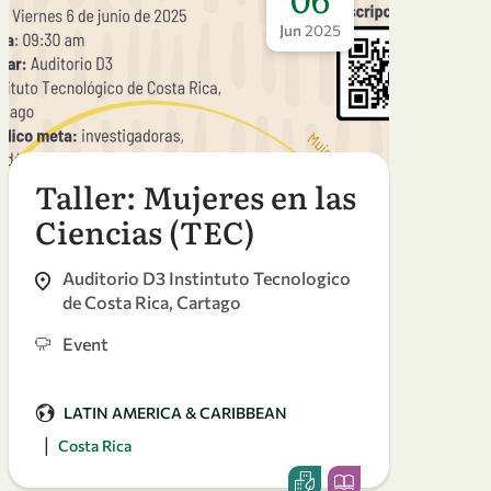
Jun
2025
Taller: Mujeres en las
Tal
Ciencias (TEC)
Cie
Auditorio D3 Instintuto Tecnologico
Bib
de Costa Rica, Cartago
ers
Event
Ev
LATIN AMERICA & CARIBBEAN
LA
|
|
Costa Rica
Cost