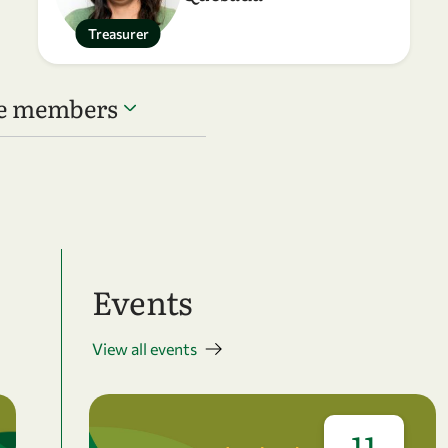
Treasurer
ee members
Events
View all events
11