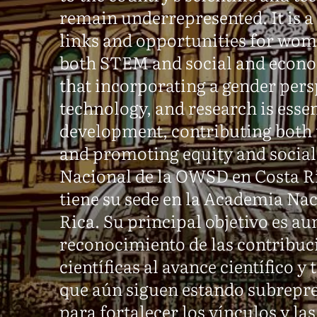
remain underrepresented. It is a
links and opportunities for wome
both STEM and social and econo
that incorporating a gender persp
technology, and research is essen
development, contributing both t
and promoting equity and social
Nacional de la OWSD en Costa Ri
tiene su sede en la Academia Nac
Rica. Su principal objetivo es aum
reconocimiento de las contribuc
científicas al avance científico y
que aún siguen estando subrepre
para fortalecer los vínculos y la