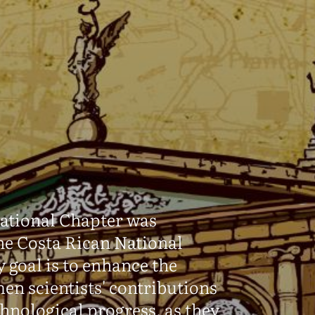
ational Chapter was
the Costa Rican National
 goal is to enhance the
men scientists' contributions
echnological progress, as they