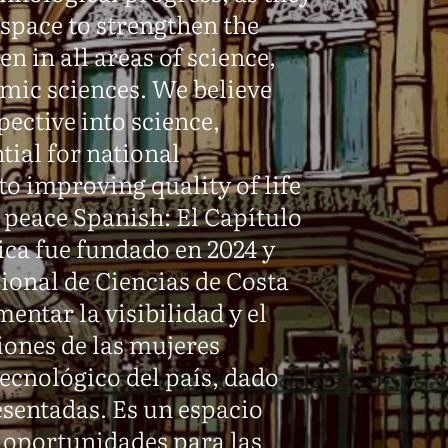
 space to strengthen the
n in all areas of science,
mic sciences. We believe
ective into science,
tial for national
o improving quality of life
 peace Spanish: El Capítulo
ca fue fundado en 2024 y
ional de Ciencias de Costa
entar la visibilidad y el
iones de las mujeres
 tecnológico del país, dado
sentadas. Es un espacio
s oportunidades para las