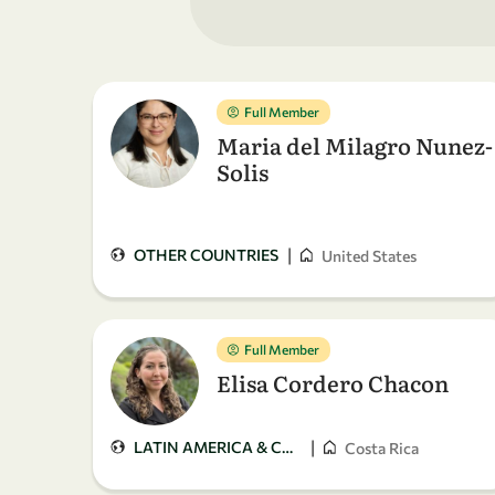
Full Member
Maria del Milagro Nunez-
Solis
|
OTHER COUNTRIES
United States
Full Member
Elisa Cordero Chacon
|
LATIN AMERICA & CARIBBEAN
Costa Rica