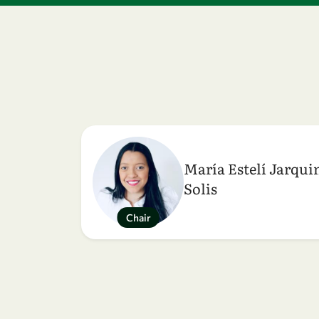
María Estelí Jarqui
Solis
Chair