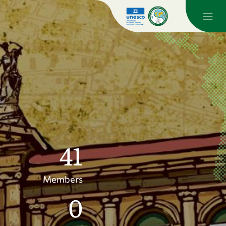
41
Members
0